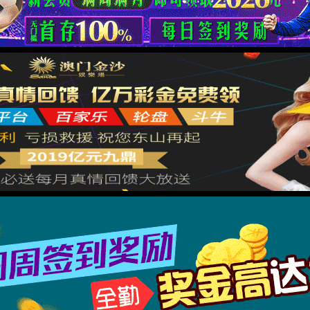
入口受邀参加兰州新区2026政校企新年文艺晚会演出
天丝路绘梦》亮相共青团中央 “青年文化跨年夜”
口举办2025年“榜样的力量”学生表彰大会
魂——云顶4008官网入口2025年工作纪实
西师学子展风采 ——云顶4008官网入口师生受邀参演七里河百
入口师生赴粤参加第九届岭南舞蹈大赛
入口成功举办融创文旅集团专场招聘会
，薪火相传向未来——云顶4008官网入口开展校庆主题团日活动